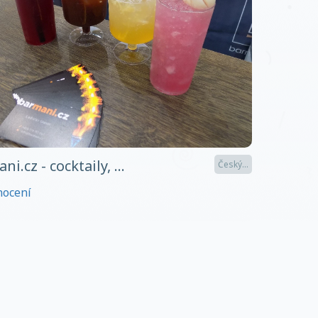
i.cz - cocktaily, ...
Český...
nocení