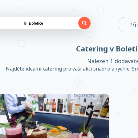
Při
Catering v Boleti
Nalezen 1 dodavat
Najděte ideální catering pro vaši akci snadno a rychle. Sr
Založit účet
Přihlásit se