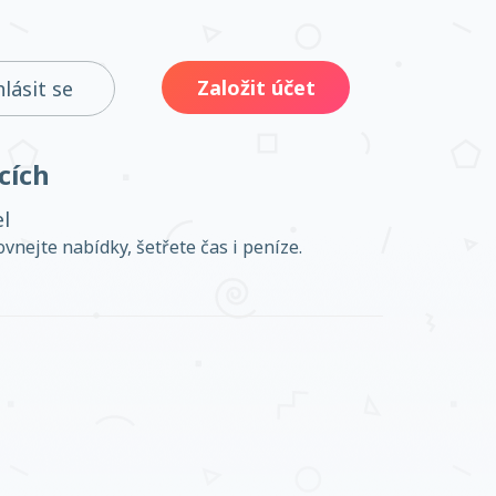
Založit účet
hlásit se
cích
el
ovnejte nabídky, šetřete čas i peníze.