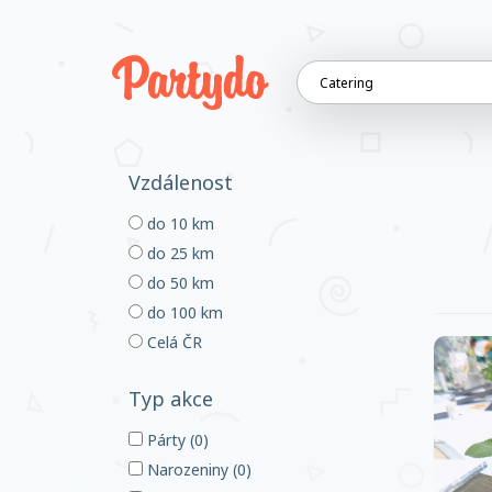
Vzdálenost
do 10 km
do 25 km
do 50 km
do 100 km
Celá ČR
Typ akce
Párty (0)
Narozeniny (0)