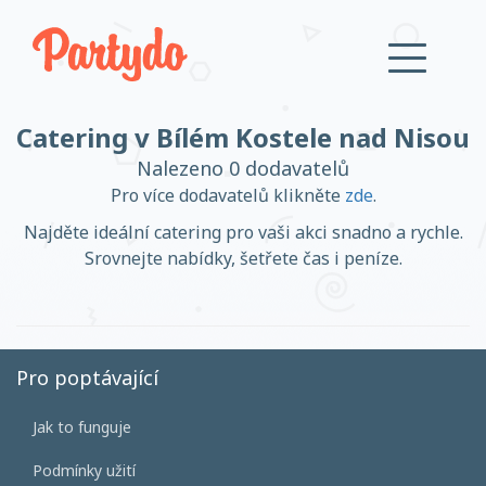
Catering v Bílém Kostele nad Nisou
Přihlásit se
Nalezeno 0 dodavatelů
Pro více dodavatelů klikněte
zde
.
Založit účet
Najděte ideální catering pro vaši akci snadno a rychle.
Srovnejte nabídky, šetřete čas i peníze.
Založit účet
Pro poptávající
Jak to funguje
Přihlásit se
Podmínky užití