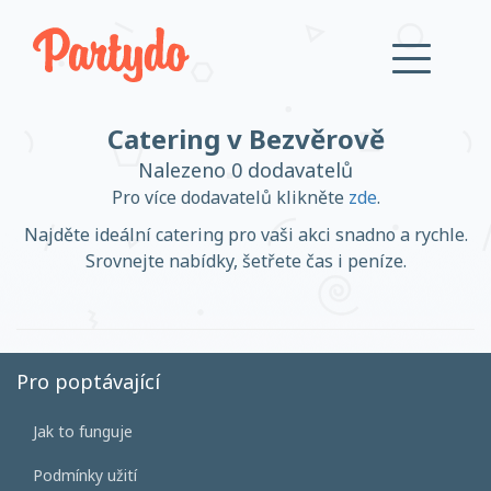
Catering v Bezvěrově
Přihlásit se
Nalezeno 0 dodavatelů
Pro více dodavatelů klikněte
zde
.
Založit účet
Najděte ideální catering pro vaši akci snadno a rychle.
Srovnejte nabídky, šetřete čas i peníze.
Založit účet
Pro poptávající
Jak to funguje
Přihlásit se
Podmínky užití