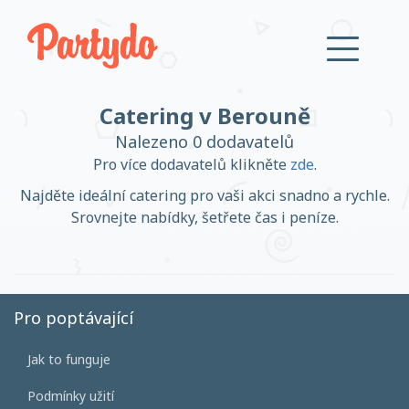
Catering v Berouně
Přihlásit se
Nalezeno 0 dodavatelů
Pro více dodavatelů klikněte
zde
.
Založit účet
Najděte ideální catering pro vaši akci snadno a rychle.
Srovnejte nabídky, šetřete čas i peníze.
Založit účet
Pro poptávající
Jak to funguje
Přihlásit se
Podmínky užití