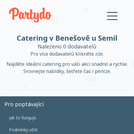
Catering v Benešově u Semil
Přihlásit se
Nalezeno 0 dodavatelů
Pro více dodavatelů klikněte
zde
.
Založit účet
Najděte ideální catering pro vaši akci snadno a rychle.
Srovnejte nabídky, šetřete čas i peníze.
Založit účet
Pro poptávající
Jak to funguje
Přihlásit se
Podmínky užití