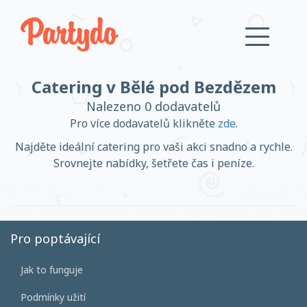
Catering v Bělé pod Bezdězem
Přihlásit se
Nalezeno 0 dodavatelů
Pro více dodavatelů klikněte
zde
.
Založit účet
Najděte ideální catering pro vaši akci snadno a rychle.
Srovnejte nabídky, šetřete čas i peníze.
Založit účet
Pro poptávající
Jak to funguje
Přihlásit se
Podmínky užití