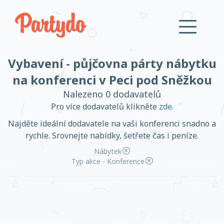
Vybavení - půjčovna párty nábytku
Přihlásit se
na konferenci v Peci pod Sněžkou
Nalezeno 0 dodavatelů
Založit účet
Pro více dodavatelů klikněte
zde
.
Najděte ideální dodavatele na vaši konferenci snadno a
rychle. Srovnejte nabídky, šetřete čas i peníze.
Nábytek
Založit účet
Typ akce - Konference
Přihlásit se