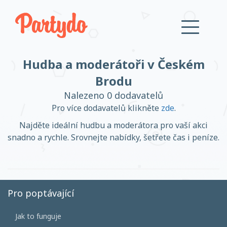
Hudba a moderátoři v Českém
Přihlásit se
Brodu
Nalezeno 0 dodavatelů
Založit účet
Pro více dodavatelů klikněte
zde
.
Najděte ideální hudbu a moderátora pro vaší akci
snadno a rychle. Srovnejte nabídky, šetřete čas i peníze.
Založit účet
Pro poptávající
Přihlásit se
Jak to funguje