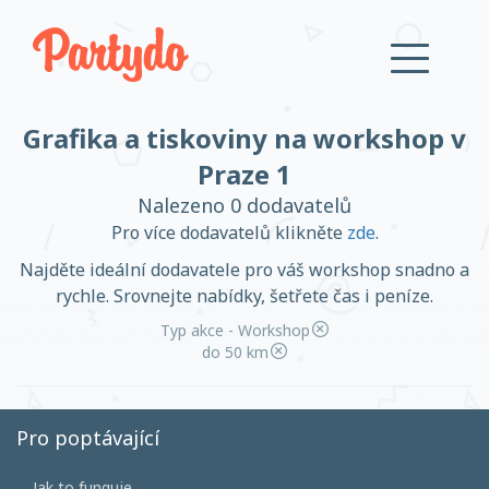
Grafika a tiskoviny na workshop v
Přihlásit se
Praze 1
Nalezeno 0 dodavatelů
Založit účet
Pro více dodavatelů klikněte
zde
.
Najděte ideální dodavatele pro váš workshop snadno a
rychle. Srovnejte nabídky, šetřete čas i peníze.
Typ akce - Workshop
Založit účet
do 50 km
Pro poptávající
Přihlásit se
Jak to funguje