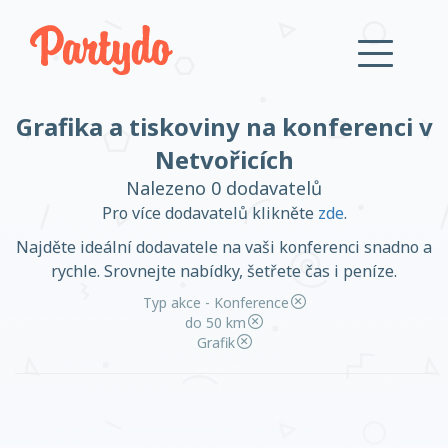
Grafika a tiskoviny na konferenci v
Přihlásit se
Netvořicích
Nalezeno 0 dodavatelů
Založit účet
Pro více dodavatelů klikněte
zde
.
Najděte ideální dodavatele na vaši konferenci snadno a
rychle. Srovnejte nabídky, šetřete čas i peníze.
Typ akce - Konference
Založit účet
do 50 km
Grafik
Přihlásit se