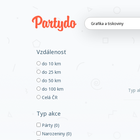
Vzdálenost
do 10 km
do 25 km
do 50 km
do 100 km
Typ a
Celá ČR
Typ akce
Párty (0)
Narozeniny (0)