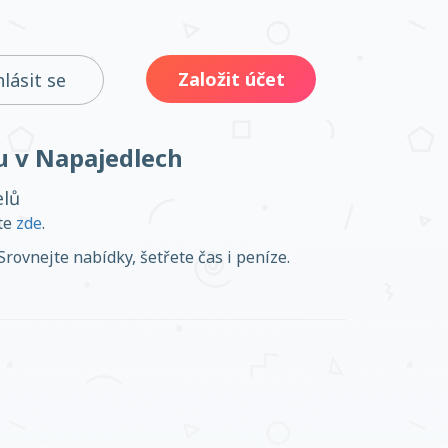
Založit účet
hlásit se
bu v Napajedlech
elů
ěte
zde
.
Srovnejte nabídky, šetřete čas i peníze.