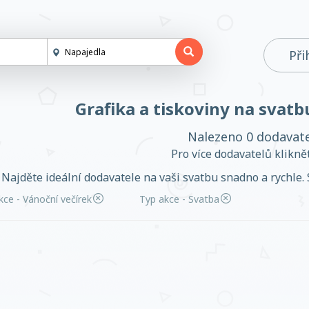
Při
Grafika a tiskoviny na svat
Nalezeno 0 dodavat
Pro více dodavatelů klikn
Najděte ideální dodavatele na vaši svatbu snadno a rychle. 
kce - Vánoční večírek
Typ akce - Svatba
Založit účet
Přihlásit se