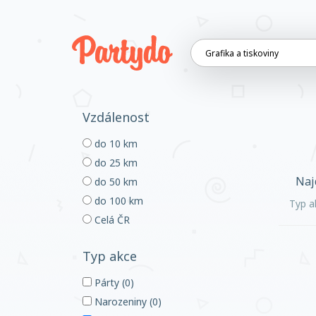
Vzdálenost
do 10 km
do 25 km
Naj
do 50 km
do 100 km
Typ a
Celá ČR
Typ akce
Párty (0)
Narozeniny (0)