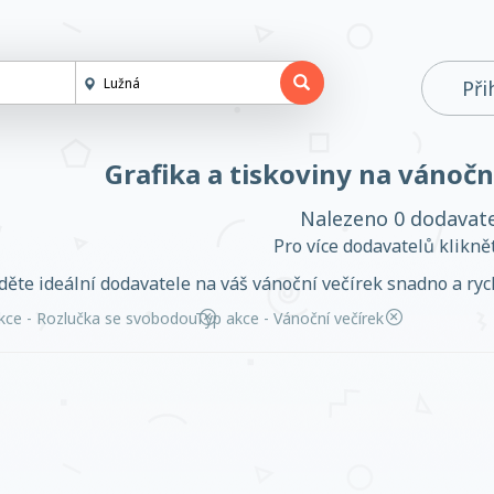
Při
Grafika a tiskoviny na vánočn
Nalezeno 0 dodavat
Pro více dodavatelů klikn
děte ideální dodavatele na váš vánoční večírek snadno a rych
kce - Rozlučka se svobodou
Typ akce - Vánoční večírek
Založit účet
Přihlásit se