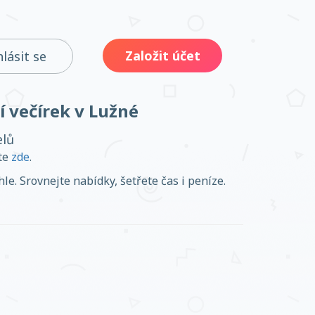
Založit účet
hlásit se
í večírek v Lužné
elů
ěte
zde
.
le. Srovnejte nabídky, šetřete čas i peníze.