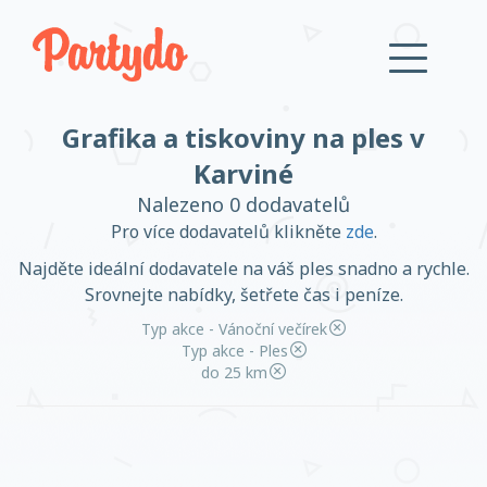
Grafika a tiskoviny na ples v
Přihlásit se
Karviné
Nalezeno 0 dodavatelů
Založit účet
Pro více dodavatelů klikněte
zde
.
Najděte ideální dodavatele na váš ples snadno a rychle.
Srovnejte nabídky, šetřete čas i peníze.
Typ akce - Vánoční večírek
Založit účet
Typ akce - Ples
do 25 km
Přihlásit se