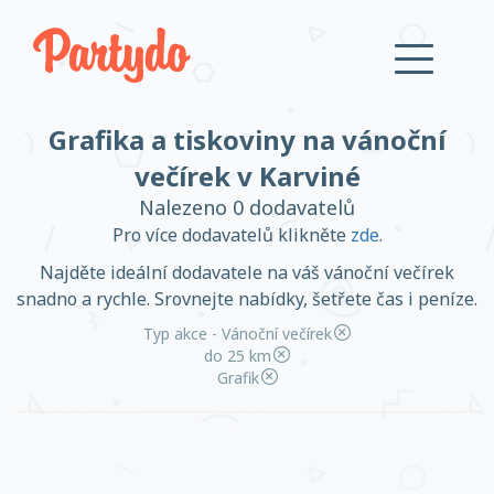
Grafika a tiskoviny na vánoční
Přihlásit se
večírek v Karviné
Nalezeno 0 dodavatelů
Založit účet
Pro více dodavatelů klikněte
zde
.
Najděte ideální dodavatele na váš vánoční večírek
snadno a rychle. Srovnejte nabídky, šetřete čas i peníze.
Typ akce - Vánoční večírek
Založit účet
do 25 km
Grafik
Přihlásit se