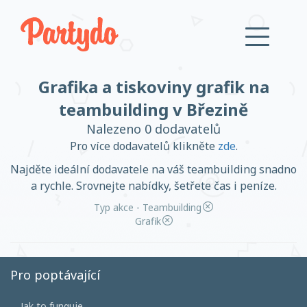
Grafika a tiskoviny grafik na
Přihlásit se
teambuilding v Březině
Nalezeno 0 dodavatelů
Založit účet
Pro více dodavatelů klikněte
zde
.
Najděte ideální dodavatele na váš teambuilding snadno
a rychle. Srovnejte nabídky, šetřete čas i peníze.
Typ akce - Teambuilding
Založit účet
Grafik
Pro poptávající
Přihlásit se
Jak to funguje