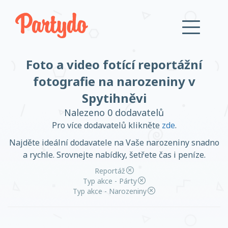
Foto a video fotící reportážní
Přihlásit se
fotografie na narozeniny v
Spytihněvi
Založit účet
Nalezeno 0 dodavatelů
Pro více dodavatelů klikněte
zde
.
Najděte ideální dodavatele na Vaše narozeniny snadno
a rychle. Srovnejte nabídky, šetřete čas i peníze.
Založit účet
Reportáž
Typ akce - Párty
Typ akce - Narozeniny
Přihlásit se