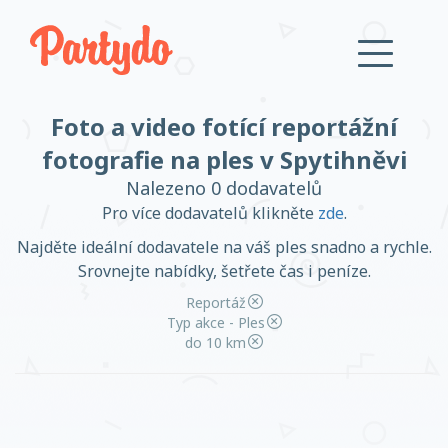
Foto a video fotící reportážní
Přihlásit se
fotografie na ples v Spytihněvi
Nalezeno 0 dodavatelů
Založit účet
Pro více dodavatelů klikněte
zde
.
Najděte ideální dodavatele na váš ples snadno a rychle.
Srovnejte nabídky, šetřete čas i peníze.
Reportáž
Založit účet
Typ akce - Ples
do 10 km
Přihlásit se