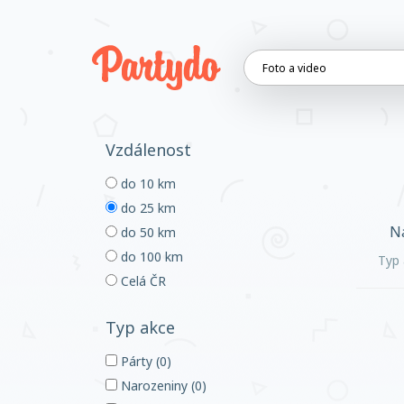
Vzdálenost
do 10 km
do 25 km
Na
do 50 km
do 100 km
Typ 
Celá ČR
Typ akce
Párty (0)
Narozeniny (0)