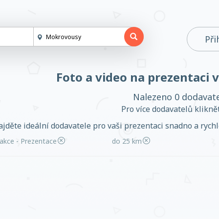
Při
Foto a video na prezentaci
Nalezeno 0 dodavat
Pro více dodavatelů klikn
jděte ideální dodavatele pro vaši prezentaci snadno a rychle
akce - Prezentace
do 25 km
Založit účet
Přihlásit se