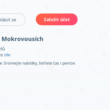
Založit účet
hlásit se
 v Mokrovousích
elů
ěte
zde
.
. Srovnejte nabídky, šetřete čas i peníze.