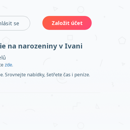
Založit účet
hlásit se
fie na narozeniny v Ivani
elů
ěte
zde
.
. Srovnejte nabídky, šetřete čas i peníze.