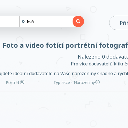
Při
Foto a video fotící portrétní fotogra
Nalezeno 0 dodavat
Pro více dodavatelů klikn
jděte ideální dodavatele na Vaše narozeniny snadno a rychle
Portrét
Typ akce - Narozeniny
Založit účet
Přihlásit se