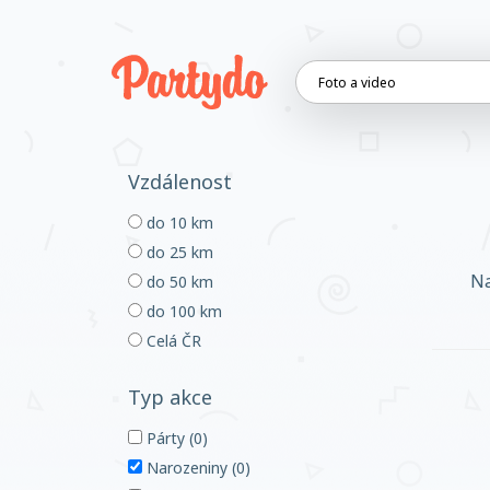
Vzdálenost
do 10 km
do 25 km
Na
do 50 km
do 100 km
Celá ČR
Typ akce
Párty (0)
Narozeniny (0)