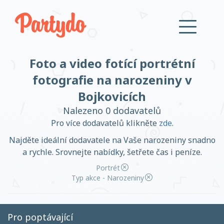
Foto a video fotící portrétní
Přihlásit se
fotografie na narozeniny v
Bojkovicích
Založit účet
Nalezeno 0 dodavatelů
Pro více dodavatelů klikněte
zde
.
Najděte ideální dodavatele na Vaše narozeniny snadno
a rychle. Srovnejte nabídky, šetřete čas i peníze.
Založit účet
Portrét
Typ akce - Narozeniny
Přihlásit se
Pro poptávající