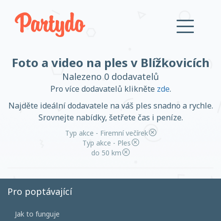
Foto a video na ples v Blížkovicích
Přihlásit se
Nalezeno 0 dodavatelů
Pro více dodavatelů klikněte
zde
.
Založit účet
Najděte ideální dodavatele na váš ples snadno a rychle.
Srovnejte nabídky, šetřete čas i peníze.
Typ akce - Firemní večírek
Typ akce - Ples
do 50 km
Založit účet
Pro poptávající
Přihlásit se
Jak to funguje